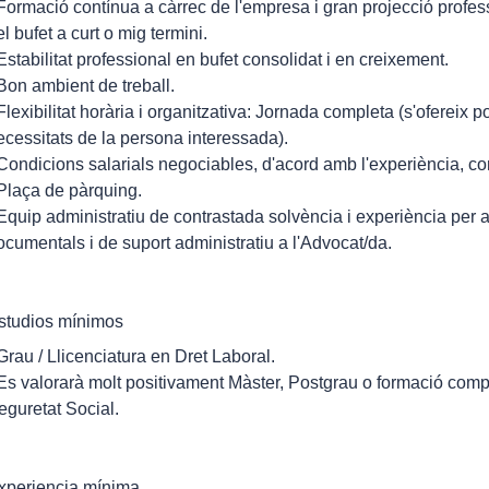
 Formació contínua a càrrec de l'empresa i gran projecció profess
el bufet a curt o mig termini.
 Estabilitat professional en bufet consolidat i en creixement.
 Bon ambient de treball.
 Flexibilitat horària i organitzativa: Jornada completa (s'ofereix p
ecessitats de la persona interessada).
 Condicions salarials negociables, d'acord amb l'experiència, co
 Plaça de pàrquing.
 Equip administratiu de contrastada solvència i experiència per 
ocumentals i de suport administratiu a l'Advocat/da.
studios mínimos
 Grau / Llicenciatura en Dret Laboral.
 Es valorarà molt positivament Màster, Postgrau o formació comp
eguretat Social.
xperiencia mínima