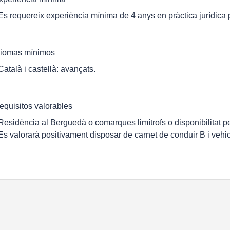
 Es requereix experiència mínima de 4 anys en pràctica jurídica 
diomas mínimos
 Català i castellà: avançats.
equisitos valorables
 Residència al Berguedà o comarques limítrofs o disponibilitat per
 Es valorarà positivament disposar de carnet de conduir B i veh