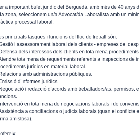
er a important bufet jurídic del Berguedà, amb més de 40 anys de 
 la zona, seleccionem un/a Advocat/da Laboralista amb un míni
ràctica processal laboral.
es principals tasques i funcions del lloc de treball són:
 Gestió i assessorament laboral dels clients - empreses del desp
 Defensa dels interessos dels clients en tota mena procediments j
 Atendre tota mena de requeriments referents a inspeccions de tr
rocediments jurídics en material laboral.
 Relacions amb administracions públiques.
 Emissió d'Informes jurídics.
 Negociació i redacció d'acords amb treballadors/as, permisos, e
ancions.
 Intervenció en tota mena de negociacions laborals i de convenis 
 Assistència a conciliacions o judicis laborals (quan el conflicte 
orma amistosa).
'ofereix: