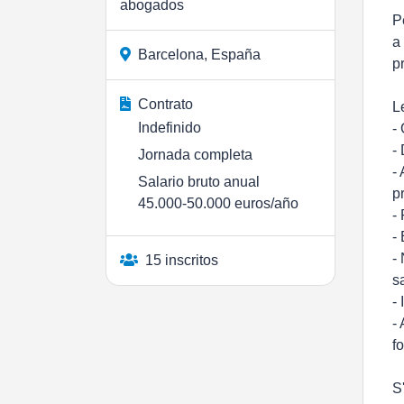
abogados
P
a
Barcelona, España
p
Contrato
L
Indefinido
-
-
Jornada completa
-
Salario bruto anual
p
45.000-50.000 euros/año
-
-
-
15 inscritos
s
-
-
f
S