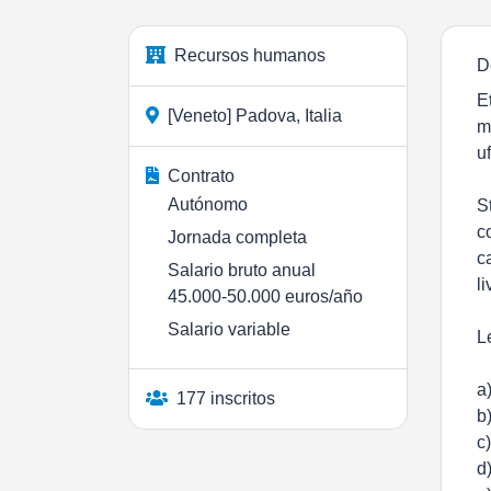
Recursos humanos
D
E
[Veneto] Padova, Italia
m
u
Contrato
Autónomo
S
c
Jornada completa
c
Salario bruto anual
li
45.000-50.000 euros/año
Salario variable
L
a
177 inscritos
b)
c
d)