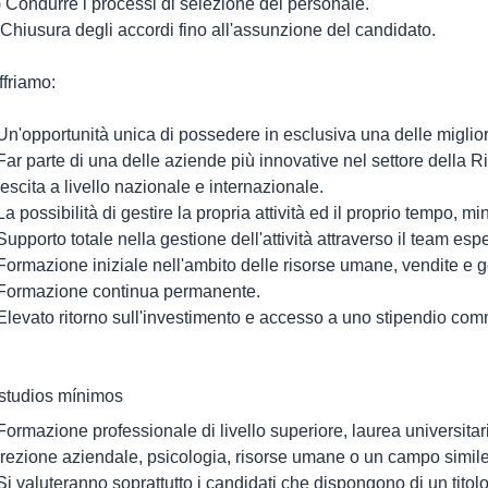
) Condurre i processi di selezione del personale.
) Chiusura degli accordi fino all'assunzione del candidato.
ffriamo:
 Un'opportunità unica di possedere in esclusiva una delle migliori
 Far parte di una delle aziende più innovative nel settore della R
rescita a livello nazionale e internazionale.
 La possibilità di gestire la propria attività ed il proprio tempo, m
 Supporto totale nella gestione dell'attività attraverso il team es
 Formazione iniziale nell'ambito delle risorse umane, vendite e g
 Formazione continua permanente.
 Elevato ritorno sull'investimento e accesso a uno stipendio com
studios mínimos
 Formazione professionale di livello superiore, laurea universit
irezione aziendale, psicologia, risorse umane o un campo simile
 Si valuteranno soprattutto i candidati che dispongono di un tito