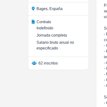
P
Bages, España
s
v
Contrato
Indefinido
S
-
Jornada completa
c
Salario bruto anual no
-
especificado
-
i
-
62 inscritos
-
-
-
-
S
-