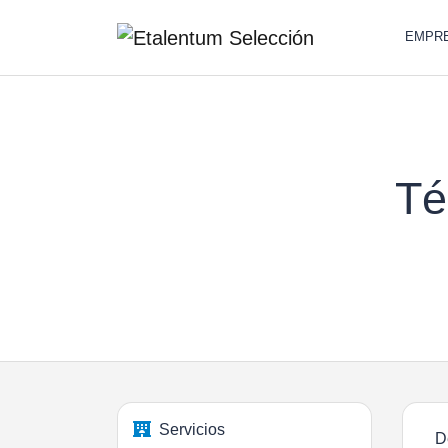
EMPR
Té
Servicios
D