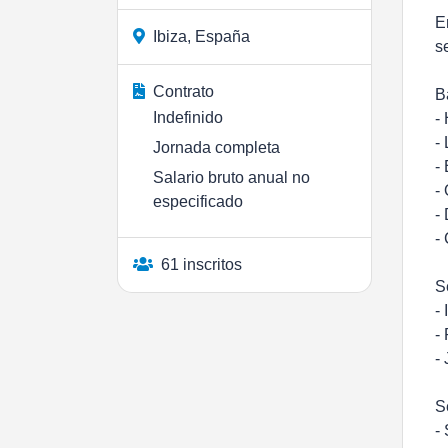
E
Ibiza, España
s
Contrato
B
Indefinido
-
-
Jornada completa
-
Salario bruto anual no
-
especificado
-
-
61 inscritos
S
-
-
-
S
-