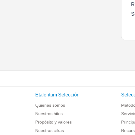
R
S
Etalentum Selección
Selecc
Quiénes somos
Método
Nuestros hitos
Servici
Propósito y valores
Princip
Nuestras cifras
Recurs