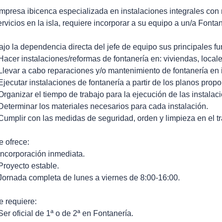
mpresa ibicenca especializada en instalaciones integrales con
ervicios en la isla, requiere incorporar a su equipo a un/a Fonta
ajo la dependencia directa del jefe de equipo sus principales f
 Hacer instalaciones/reformas de fontanería en: viviendas, local
 Llevar a cabo reparaciones y/o mantenimiento de fontanería en 
 Ejecutar instalaciones de fontanería a partir de los planos prop
 Organizar el tiempo de trabajo para la ejecución de las instalac
 Determinar los materiales necesarios para cada instalación.
 Cumplir con las medidas de seguridad, orden y limpieza en el tr
e ofrece:
 Incorporación inmediata.
 Proyecto estable.
 Jornada completa de lunes a viernes de 8:00-16:00.
e requiere:
 Ser oficial de 1ª o de 2ª en Fontanería.