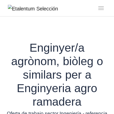
Toggl
Enginyer/a
agrònom, biòleg o
similars per a
Enginyeria agro
ramadera
Oferta de trabajo sector Ingeniería - referencia