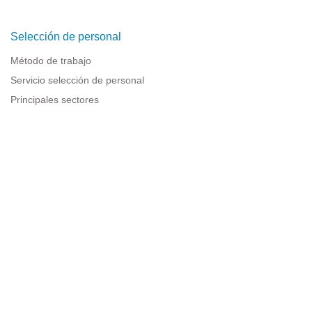
Selección de personal
Método de trabajo
Servicio selección de personal
Principales sectores
Recursos para empresas
Información legal
Aviso legal
Política de privacidad
Condiciones de uso
Política de cookies
Sitemap