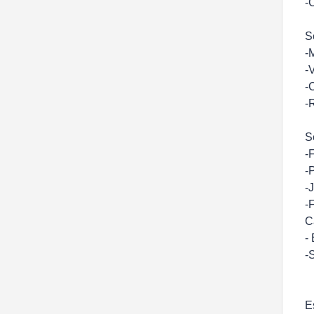
-
S
-
-
-
-
S
-
-
-
-
C
-
-
E