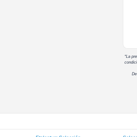
*La pre
condici
De