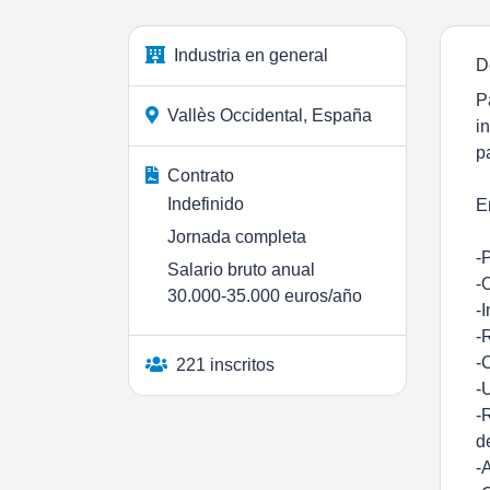
Industria en general
D
P
Vallès Occidental, España
i
p
Contrato
Indefinido
E
Jornada completa
-
Salario bruto anual
-
30.000-35.000 euros/año
-
-
-
221 inscritos
-
-
d
-