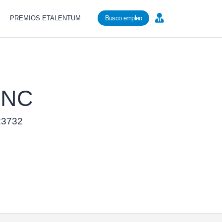
PREMIOS ETALENTUM
Busco empleo
CNC
 23732