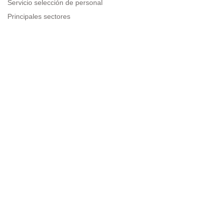
Servicio selección de personal
Principales sectores
Recursos para empresas
Información legal
Aviso legal
Política de privacidad
Condiciones de uso
Política de cookies
Sitemap
Next to people.