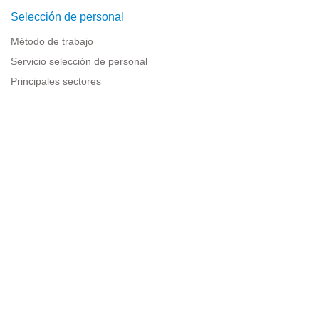
Selección de personal
Método de trabajo
Servicio selección de personal
Principales sectores
Recursos para empresas
Información legal
Aviso legal
Política de privacidad
Condiciones de uso
Política de cookies
Sitemap