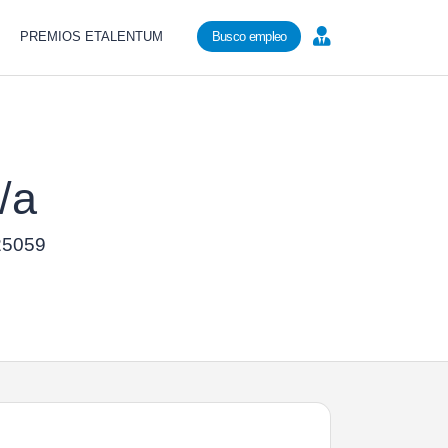
PREMIOS ETALENTUM
Busco empleo
/a
 25059