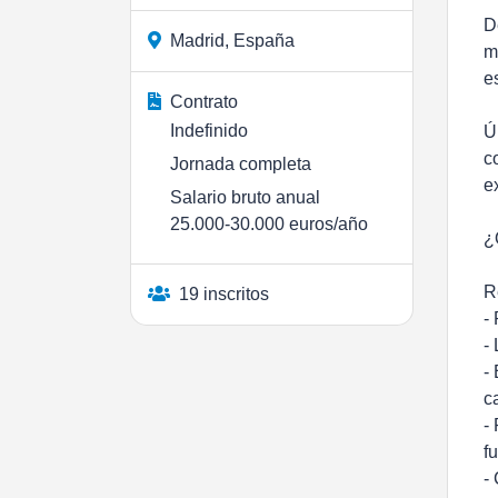
D
Madrid, España
m
e
Contrato
Indefinido
Ú
c
Jornada completa
e
Salario bruto anual
25.000-30.000 euros/año
¿
R
19 inscritos
-
-
-
c
-
f
-