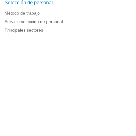
Selección de personal
Método de trabajo
Servicio selección de personal
Principales sectores
Recursos para empresas
Información legal
Aviso legal
Política de privacidad
Condiciones de uso
Política de cookies
Sitemap