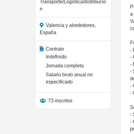
Transporte/Logística/distribució
P
n
a
V
Valencia y alrededores,
c
España
F
Contrato
-
Indefinido
-
-
Jornada completa
-
Salario bruto anual no
d
especificado
-
-
73 inscritos
S
-
-
p