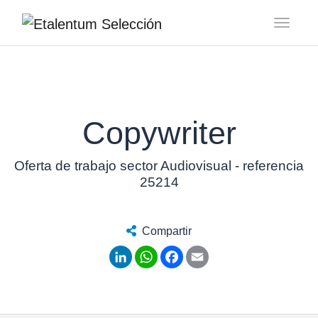
Toggl
Copywriter
Oferta de trabajo sector Audiovisual - referencia
25214
Compartir
LinkedIn
WhatsApp
Facebook
Email