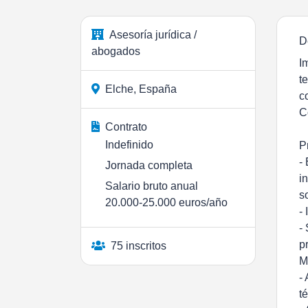
Asesoría jurídica /
D
abogados
I
t
Elche, España
c
C
Contrato
Indefinido
P
-
Jornada completa
i
Salario bruto anual
s
20.000-25.000 euros/año
-
-
p
75 inscritos
M
-
t