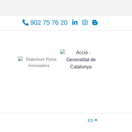
902 75 76 20
ES