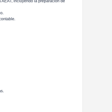
la AEAT, incluyendo la preparación de
o.
contable.
as.