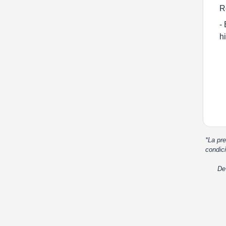
R
-
h
*La pre
condici
De