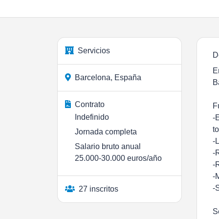
Servicios
D
E
Barcelona, España
B
Contrato
F
Indefinido
-
t
Jornada completa
-
Salario bruto anual
-
25.000-30.000 euros/año
-
-
-
27 inscritos
S