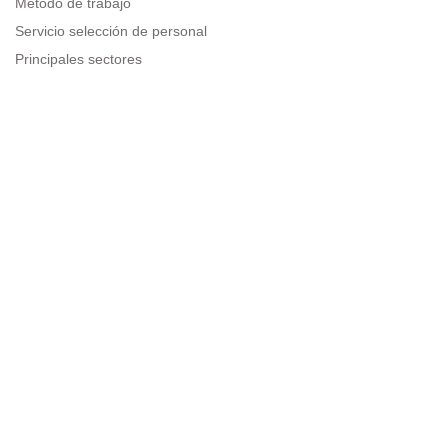
Método de trabajo
Servicio selección de personal
Principales sectores
Recursos para empresas
Información legal
Aviso legal
Política de privacidad
Condiciones de uso
Política de cookies
Sitemap