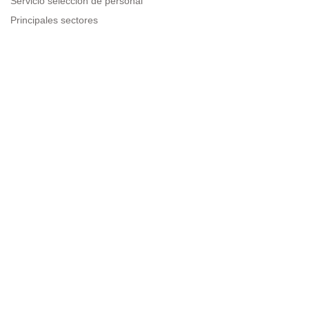
Servicio selección de personal
Principales sectores
Recursos para empresas
Información legal
Aviso legal
Política de privacidad
Condiciones de uso
Política de cookies
Sitemap
Next to people.