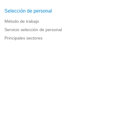
Selección de personal
Método de trabajo
Servicio selección de personal
Principales sectores
Recursos para empresas
Información legal
Aviso legal
Política de privacidad
Condiciones de uso
Política de cookies
Sitemap