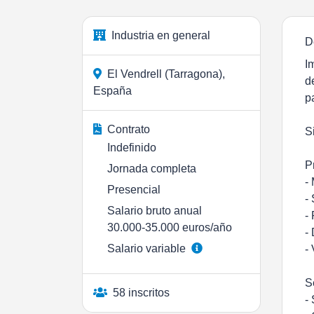
Industria en general
D
I
El Vendrell (Tarragona),
d
España
p
Contrato
S
Indefinido
P
Jornada completa
-
Presencial
-
Salario bruto anual
-
30.000-35.000 euros/año
-
Salario variable
-
S
58 inscritos
-