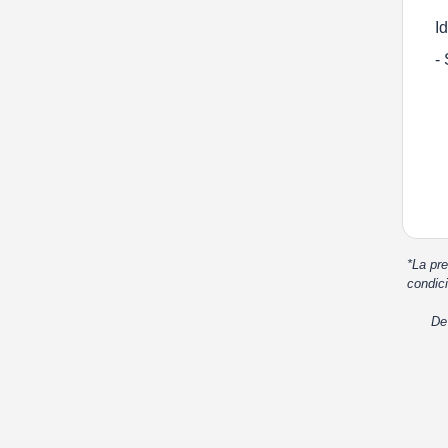
I
-
*La pre
condici
De