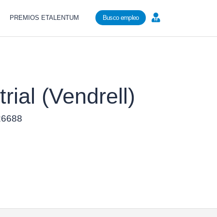
PREMIOS ETALENTUM
Busco empleo
ial (Vendrell)
 26688