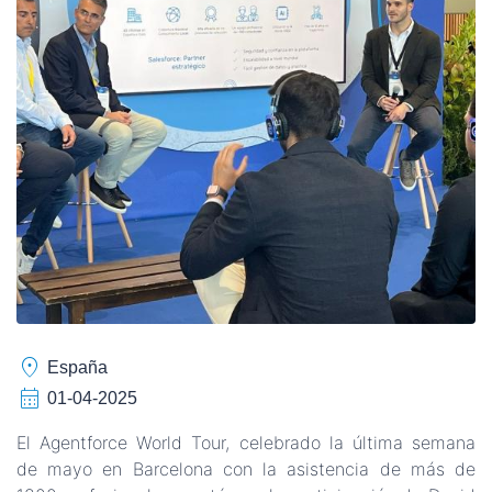
location_on
España
calendar_month
01-04-2025
El Agentforce World Tour, celebrado la última semana
de mayo en Barcelona con la asistencia de más de