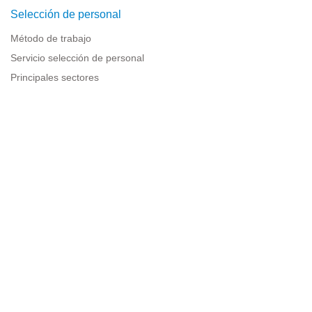
Selección de personal
Método de trabajo
Servicio selección de personal
Principales sectores
Recursos para empresas
Información legal
Aviso legal
Política de privacidad
Condiciones de uso
Política de cookies
Sitemap