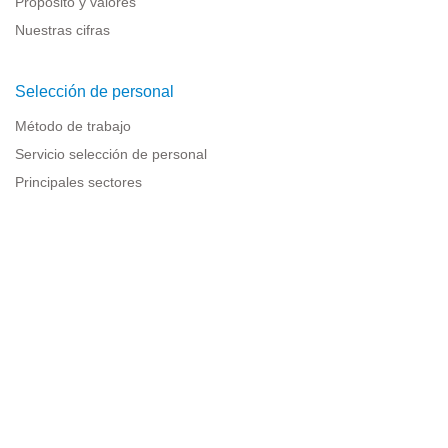
Propósito y valores
Nuestras cifras
Selección de personal
Método de trabajo
Servicio selección de personal
Principales sectores
Recursos para empresas
Información legal
Aviso legal
Política de privacidad
Condiciones de uso
Política de cookies
Sitemap