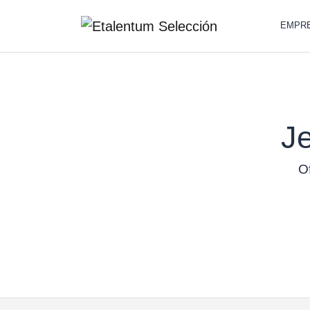
EMPR
Je
Of