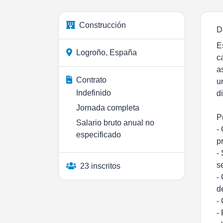
Construcción
D
E
Logroño, España
c
a
Contrato
u
Indefinido
d
Jornada completa
P
Salario bruto anual no
-
especificado
p
-
s
23 inscritos
-
d
-
-