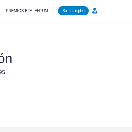
PREMIOS ETALENTUM
Busco empleo
ión
495