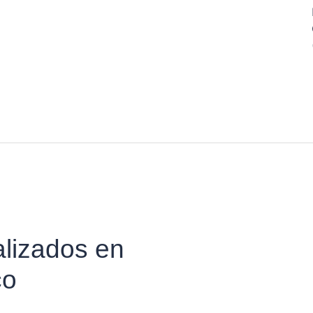
alizados en
co