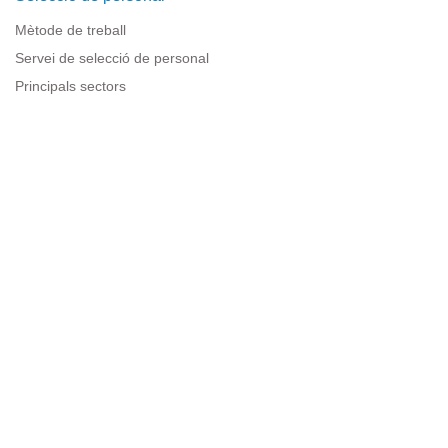
Mètode de treball
Servei de selecció de personal
Principals sectors
Recursos per a empreses
Informació legal
Avís legal
Política de privacitat
Condicions d'ús
Política de cookies
Sitemap