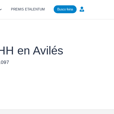
PREMIS ETALENTUM
Busco feina
RHH en Avilés
21097