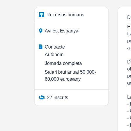
Recursos humans
D
E
Avilés, Espanya
f
p
Contracte
a
Autònom
D
Jornada completa
o
Salari brut anual 50.000-
p
60.000 euros/any
g
L
27 inscrits
-
-
-
-