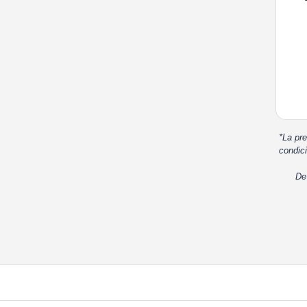
*La pre
condici
De