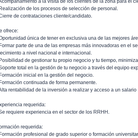
 Acompañamiento a la visita de los clientes de la zona para el ci
 Realización de los procesos de selección de personal.
 Cierre de contrataciones cliente/candidato.
e ofrece:
 Oportunidad única de tener en exclusiva una de las mejores á
 Formar parte de una de las empresas más innovadoras en el sec
recimiento a nivel nacional e internacional.
 Posibilidad de gestionar tu propio negocio y tu tiempo, minimizan
 Soporte total en la gestión de tu negocio a través del equipo ex
 Formación inicial en la gestión del negocio.
 Formación continuada de forma permanente.
 Alta rentabilidad de la inversión a realizar y acceso a un salario
xperiencia requerida:
 Se requiere experiencia en el sector de los RRHH.
ormación requerida:
 Formación profesional de grado superior o formación universita