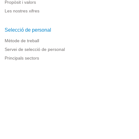
Propòsit i valors
Les nostres xifres
Selecció de personal
Mètode de treball
Servei de selecció de personal
Principals sectors
Recursos per a empreses
Informació legal
Avís legal
Política de privacitat
Condicions d'ús
Política de cookies