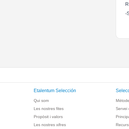
R
-
Etalentum Selección
Selecc
Qui som
Mètode 
Les nostres fites
Servei 
Propòsit i valors
Princip
Les nostres xifres
Recurs