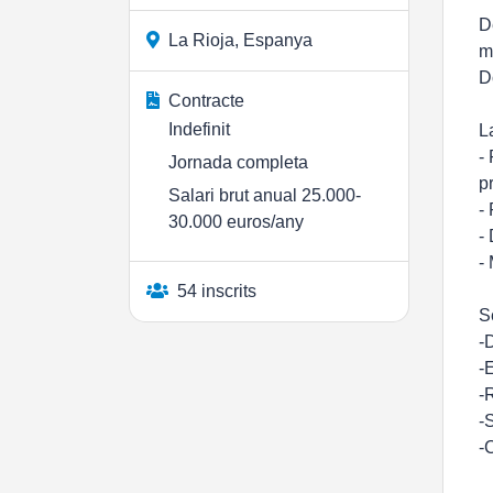
D
La Rioja, Espanya
m
D
Contracte
Indefinit
L
-
Jornada completa
p
Salari brut anual 25.000-
-
30.000 euros/any
-
-
54 inscrits
S
-
-
-
-
-