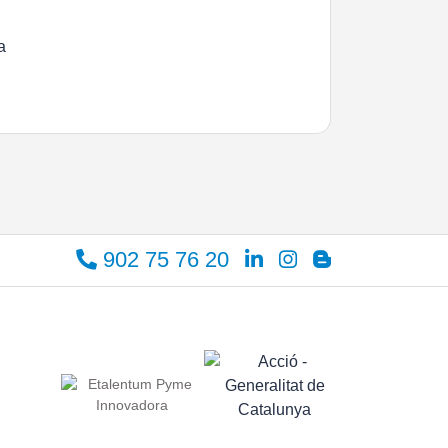
a
902 75 76 20