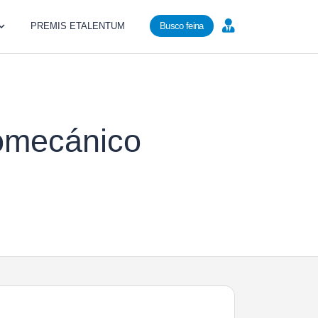
PREMIS ETALENTUM
Busco feina
romecánico