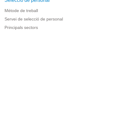
Selecció de personal
Mètode de treball
Servei de selecció de personal
Principals sectors
Recursos per a empreses
Informació legal
Avís legal
Política de privacitat
Condicions d'ús
Política de cookies
Sitemap