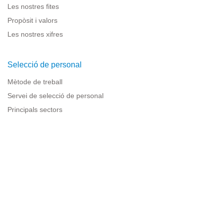
Les nostres fites
Propòsit i valors
Les nostres xifres
Selecció de personal
Mètode de treball
Servei de selecció de personal
Principals sectors
Recursos per a empreses
Informació legal
Avís legal
Política de privacitat
Condicions d'ús
Política de cookies