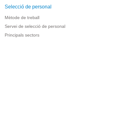
Selecció de personal
Mètode de treball
Servei de selecció de personal
Principals sectors
Recursos per a empreses
Informació legal
Avís legal
Política de privacitat
Condicions d'ús
Política de cookies
Sitemap