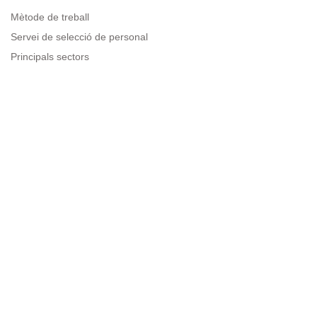
Mètode de treball
Servei de selecció de personal
Principals sectors
Recursos per a empreses
Informació legal
Avís legal
Política de privacitat
Condicions d'ús
Política de cookies
Sitemap