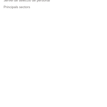
Servei de selecció de personal
Principals sectors
Recursos per a empreses
Informació legal
Avís legal
Política de privacitat
Condicions d'ús
Política de cookies
Sitemap
Next to people.