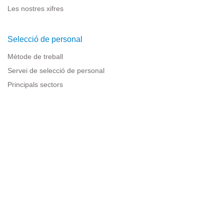
Les nostres xifres
Selecció de personal
Mètode de treball
Servei de selecció de personal
Principals sectors
Recursos per a empreses
Informació legal
Avís legal
Política de privacitat
Condicions d'ús
Política de cookies
Sitemap