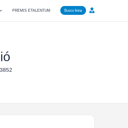
PREMIS ETALENTUM
Busco feina
ió
 23852