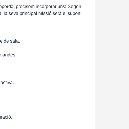
Empordà, precisem incorporar un/a Segon
la seva principal missió serà el suport
ge de sala.
comandes.
oactiva.
uració.