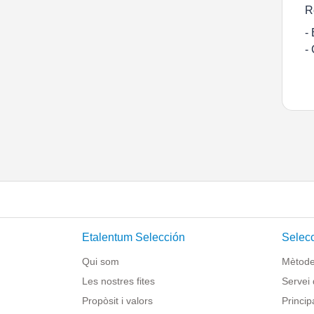
R
-
-
Etalentum Selección
Selecc
Qui som
Mètode 
Les nostres fites
Servei 
Propòsit i valors
Princip