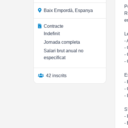
P
Baix Empordà, Espanya
R
e
Contracte
Indefinit
L
-
Jornada completa
-
Salari brut anual no
-
especificat
-
E
42 inscrits
-
-
-
S
-
-