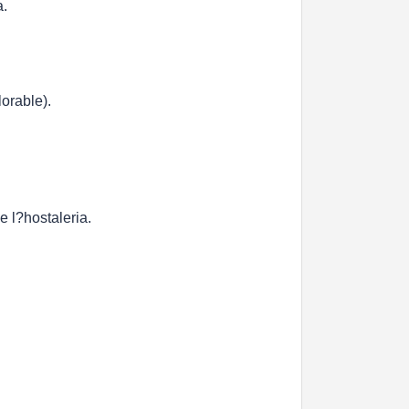
a.
lorable).
e l?hostaleria.