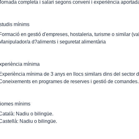
 Jornada completa i salari segons conveni i experiència aportad
studis mínims
 Formació en gestió d'empreses, hostaleria, turisme o similar (va
 Manipulador/a d?aliments i seguretat alimentària
xperiència mínima
 Experiència mínima de 3 anys en llocs similars dins del sector d
 Coneixements en programes de reserves i gestió de comandes.
diomes mínims
 Català: Nadiu o bilingüe.
 Castellà: Nadiu o bilingüe.