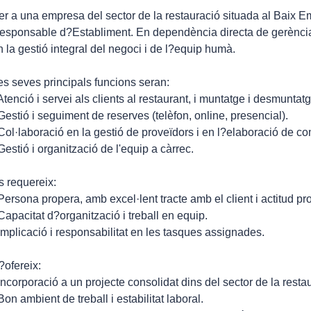
er a una empresa del sector de la restauració situada al Baix 
esponsable d?Establiment. En dependència directa de gerència, 
n la gestió integral del negoci i de l?equip humà.
es seves principals funcions seran:
 Atenció i servei als clients al restaurant, i muntatge i desmuntat
 Gestió i seguiment de reserves (telèfon, online, presencial).
 Col·laboració en la gestió de proveïdors i en l?elaboració de 
 Gestió i organització de l'equip a càrrec.
s requereix:
 Persona propera, amb excel·lent tracte amb el client i actitud pr
 Capacitat d?organització i treball en equip.
 Implicació i responsabilitat en les tasques assignades.
?ofereix:
 Incorporació a un projecte consolidat dins del sector de la resta
 Bon ambient de treball i estabilitat laboral.