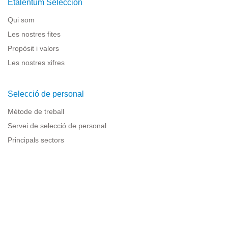
Etalentum Selección
Qui som
Les nostres fites
Propòsit i valors
Les nostres xifres
Selecció de personal
Mètode de treball
Servei de selecció de personal
Principals sectors
Recursos per a empreses
Informació legal
Avís legal
Política de privacitat