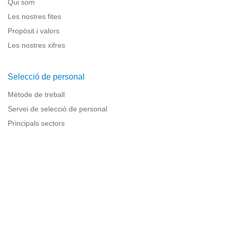
Qui som
Les nostres fites
Propòsit i valors
Les nostres xifres
Selecció de personal
Mètode de treball
Servei de selecció de personal
Principals sectors
Recursos per a empreses
Informació legal
Avís legal
Política de privacitat
Condicions d'ús
Política de cookies