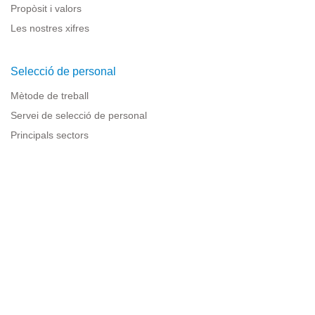
Propòsit i valors
Les nostres xifres
Selecció de personal
Mètode de treball
Servei de selecció de personal
Principals sectors
Recursos per a empreses
Informació legal
Avís legal
Política de privacitat
Condicions d'ús
Política de cookies