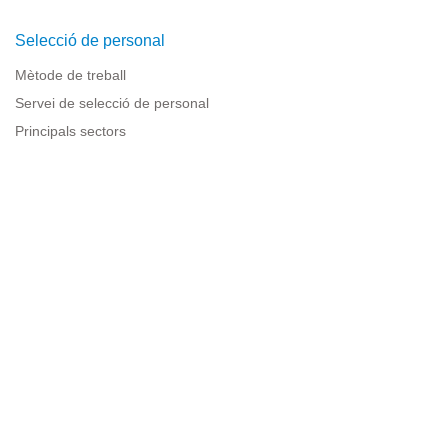
Selecció de personal
Mètode de treball
Servei de selecció de personal
Principals sectors
Recursos per a empreses
Informació legal
Avís legal
Política de privacitat
Condicions d'ús
Política de cookies
Sitemap