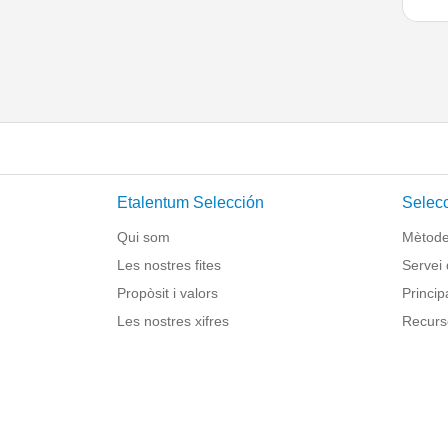
Etalentum Selección
Selecc
Qui som
Mètode 
Les nostres fites
Servei 
Propòsit i valors
Princip
Les nostres xifres
Recurs