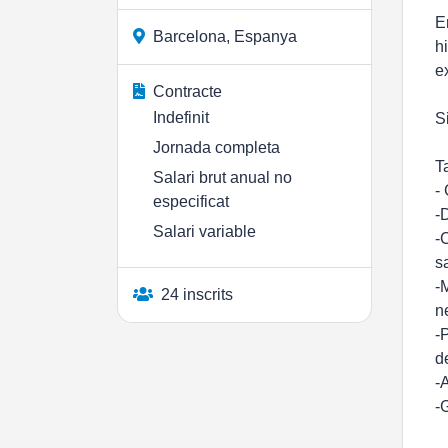
E
Barcelona, Espanya
h
e
Contracte
Indefinit
S
Jornada completa
T
Salari brut anual no
-
especificat
-
Salari variable
-
s
-
24 inscrits
n
-
d
-
-