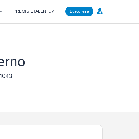
PREMIS ETALENTUM
Busco feina
erno
24043