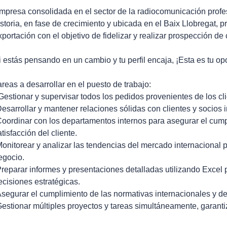
mpresa consolidada en el sector de la radiocomunicación prof
istoria, en fase de crecimiento y ubicada en el Baix Llobregat, p
xportación con el objetivo de fidelizar y realizar prospección de c
i estás pensando en un cambio y tu perfil encaja, ¡Esta es tu op
areas a desarrollar en el puesto de trabajo:
 Gestionar y supervisar todos los pedidos provenientes de los cl
Desarrollar y mantener relaciones sólidas con clientes y socios 
Coordinar con los departamentos internos para asegurar el cump
atisfacción del cliente.
Monitorear y analizar las tendencias del mercado internacional 
egocio.
Preparar informes y presentaciones detalladas utilizando Excel p
ecisiones estratégicas.
Asegurar el cumplimiento de las normativas internacionales y de 
Gestionar múltiples proyectos y tareas simultáneamente, garantiz