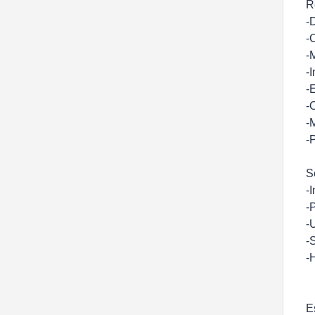
R
-
-
-
-
-
-
-
-
S
-
-
-
-
-
E