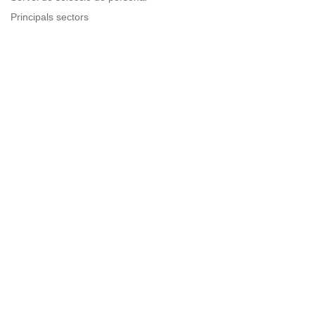
Principals sectors
Recursos per a empreses
Informació legal
Avís legal
Política de privacitat
Condicions d'ús
Política de cookies
Sitemap
Next to people.