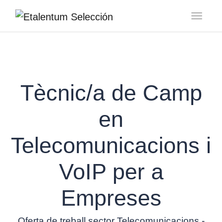
Toggl
Tècnic/a de Camp
en
Telecomunicacions i
VoIP per a
Empreses
Oferta de treball sector Telecomunicacions -