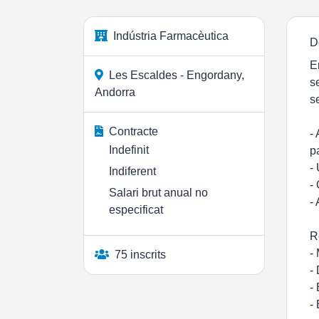
Indústria Farmacèutica
D
E
Les Escaldes - Engordany,
s
Andorra
s
Contracte
-
Indefinit
p
-
Indiferent
-
Salari brut anual no
-
especificat
R
-
75 inscrits
-
-
-