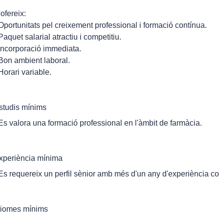
'ofereix:
 Oportunitats pel creixement professional i formació contínua.
 Paquet salarial atractiu i competitiu.
 Incorporació immediata.
 Bon ambient laboral.
 Horari variable.
studis mínims
 Es valora una formació professional en l'àmbit de farmàcia.
xperiència mínima
 Es requereix un perfil sènior amb més d'un any d'experiència com
diomes mínims