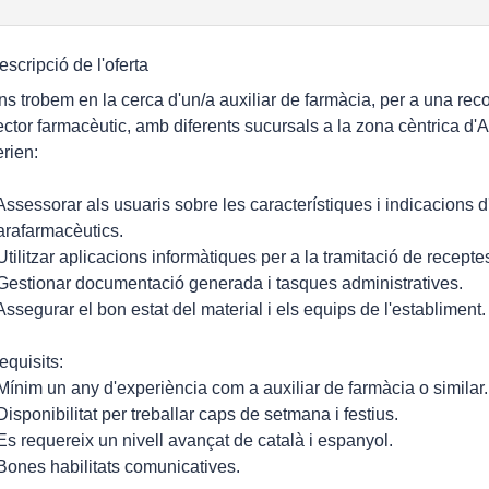
escripció de l'oferta
ns trobem en la cerca d'un/a auxiliar de farmàcia, per a una r
ector farmacèutic, amb diferents sucursals a la zona cèntrica d'A
erien:
 Assessorar als usuaris sobre les característiques i indicacions 
arafarmacèutics.
 Utilitzar aplicacions informàtiques per a la tramitació de receptes
 Gestionar documentació generada i tasques administratives.
 Assegurar el bon estat del material i els equips de l'establiment.
equisits:
 Mínim un any d'experiència com a auxiliar de farmàcia o similar.
 Disponibilitat per treballar caps de setmana i festius.
 Es requereix un nivell avançat de català i espanyol.
 Bones habilitats comunicatives.