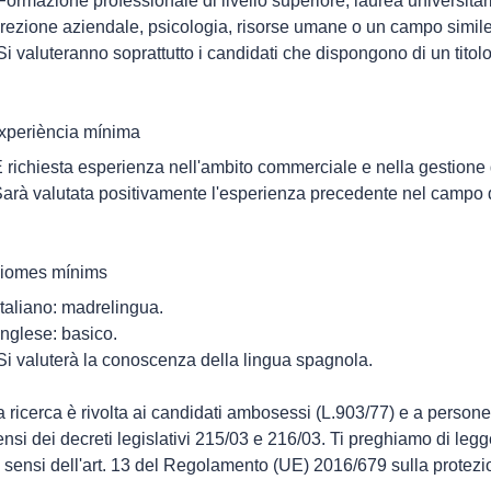
 Formazione professionale di livello superiore, laurea universit
irezione aziendale, psicologia, risorse umane o un campo simile
 Si valuteranno soprattutto i candidati che dispongono di un tito
xperiència mínima
È richiesta esperienza nell'ambito commerciale e nella gestione 
Sarà valutata positivamente l'esperienza precedente nel campo
diomes mínims
 Italiano: madrelingua.
 Inglese: basico.
 Si valuterà la conoscenza della lingua spagnola.
a ricerca è rivolta ai candidati ambosessi (L.903/77) e a persone di
ensi dei decreti legislativi 215/03 e 216/03. Ti preghiamo di legg
i sensi dell'art. 13 del Regolamento (UE) 2016/679 sulla protez