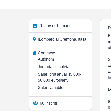
Recursos humans
D
E
[Lombardia] Cremona, Italia
m
u
Contracte
Autònom
S
c
Jornada completa
c
Salari brut anual 45.000-
li
50.000 euros/any
Salari variable
L
a
60 inscrits
b)