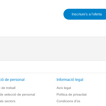
Inscriure's a l'oferta
ió de personal
Informació legal
de treball
Avís legal
de selecció de personal
Política de privacitat
als sectors
Condicions d'ús