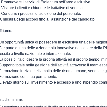
) Promuovere i servizi di Etalentum nell'area esclusiva.
 Visitare i clienti e chiudere le trattative di vendita.
) Condurre i processi di selezione del personale.
) Chiusura degli accordi fino all'assunzione del candidato.
ffriamo:
 Un'opportunità unica di possedere in esclusiva una delle migliori
 Far parte di una delle aziende più innovative nel settore della R
rescita a livello nazionale e internazionale.
 La possibilità di gestire la propria attività ed il proprio tempo, m
 Supporto totale nella gestione dell'attività attraverso il team es
 Formazione iniziale nell'ambito delle risorse umane, vendite e g
 Formazione continua permanente.
 Elevato ritorno sull'investimento e accesso a uno stipendio com
studis mínims