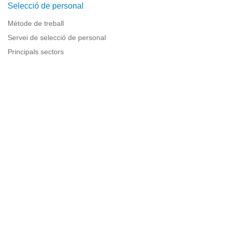
Selecció de personal
Mètode de treball
Servei de selecció de personal
Principals sectors
Recursos per a empreses
Informació legal
Avís legal
Política de privacitat
Condicions d'ús
Política de cookies
Sitemap