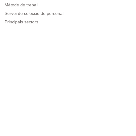
Mètode de treball
Servei de selecció de personal
Principals sectors
Recursos per a empreses
Informació legal
Avís legal
Política de privacitat
Condicions d'ús
Política de cookies
Sitemap