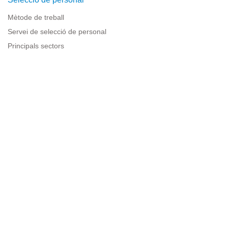
Mètode de treball
Servei de selecció de personal
Principals sectors
Recursos per a empreses
Informació legal
Avís legal
Política de privacitat
Condicions d'ús
Política de cookies
Sitemap