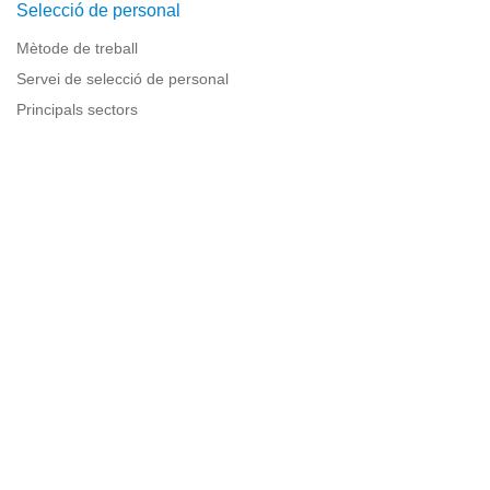
Selecció de personal
Mètode de treball
Servei de selecció de personal
Principals sectors
Recursos per a empreses
Informació legal
Avís legal
Política de privacitat
Condicions d'ús
Política de cookies
Sitemap