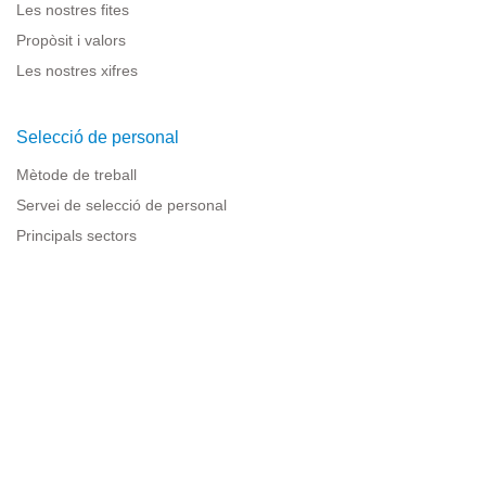
Les nostres fites
Propòsit i valors
Les nostres xifres
Selecció de personal
Mètode de treball
Servei de selecció de personal
Principals sectors
Recursos per a empreses
Informació legal
Avís legal
Política de privacitat
Condicions d'ús
Política de cookies