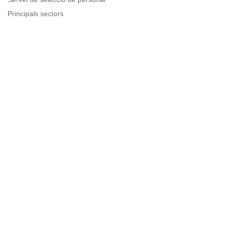
Principals sectors
Recursos per a empreses
Informació legal
Avís legal
Política de privacitat
Condicions d'ús
Política de cookies
Sitemap
Next to people.