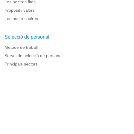
Les nostres fites
Propòsit i valors
Les nostres xifres
Selecció de personal
Mètode de treball
Servei de selecció de personal
Principals sectors
Recursos per a empreses
Informació legal
Avís legal
Política de privacitat
Condicions d'ús
Política de cookies